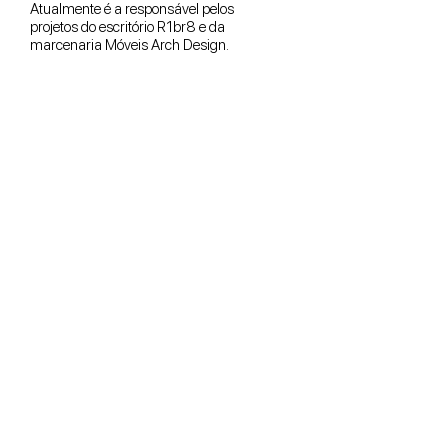
Atualmente é a responsável pelos
projetos do escritório R1br8 e da
marcenaria Móveis Arch Design.
Less is more.
Ludwig Mies van der Rohe
© 2025 - R1BR8 Arquitetura e Construção
Powered by